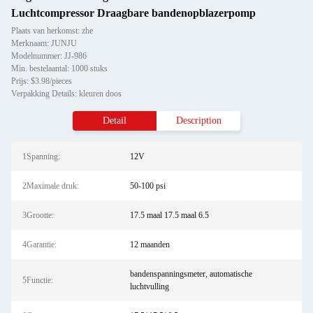
Luchtcompressor Draagbare bandenopblazerpomp
Plaats van herkomst: zhe
Merknaam: JUNJU
Modelnummer: JJ-986
Min. bestelaantal: 1000 stuks
Prijs: $3.98/pieces
Verpakking Details: kleuren doos
Detail
Description
1Spanning:
12V
2Maximale druk:
50-100 psi
3Grootte:
17.5 maal 17.5 maal 6.5
4Garantie:
12 maanden
bandenspanningsmeter, automatische
5Functie:
luchtvulling