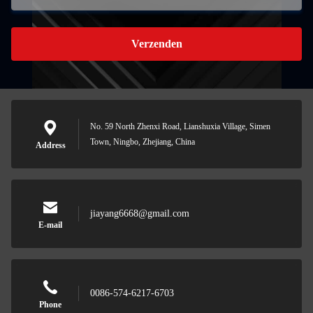
Verzenden
No. 59 North Zhenxi Road, Lianshuxia Village, Simen
Town, Ningbo, Zhejiang, China
Address
jiayang6668@gmail.com
E-mail
0086-574-6217-6703
Phone