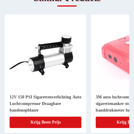
12V 150 PSI Sigarettenverlichting Auto
3M auto luchtcompre
Luchtcompressor Draagbare
sigarettenanker sto
bandenopblazer
banddrukmeter func
Krijg Beste Prijs
Krijg Bes