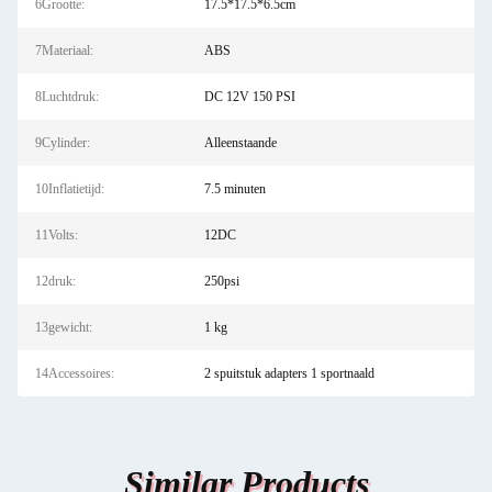
6Grootte:
17.5*17.5*6.5cm
7Materiaal:
ABS
8Luchtdruk:
DC 12V 150 PSI
9Cylinder:
Alleenstaande
10Inflatietijd:
7.5 minuten
11Volts:
12DC
12druk:
250psi
13gewicht:
1 kg
14Accessoires:
2 spuitstuk adapters 1 sportnaald
Similar Products