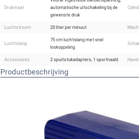
Vooraf ingestelde bandenspanning,
Drukmaat:
automatische uitschakeling bij de
Cylind
gewenste druk
Luchtstroom:
20 liter per minuut
Mach
75 cm luchtslang met snel
Luchtslang:
Schak
loskoppeling
Accessoires:
2 spuitstukadapters, 1 sportnaald
Haven
Productbeschrijving