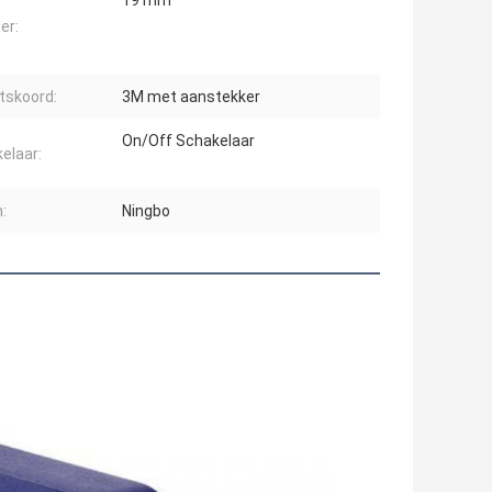
19 mm
er:
tskoord:
3M met aanstekker
On/Off Schakelaar
elaar:
:
Ningbo