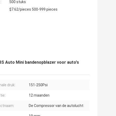
:
500 stuks
$7.62/pieces 500-999 pieces
BS Auto Mini bandenopblazer voor auto's
ale druk:
151-250Psi
tie:
12 maanden
uctnaam:
De Compressor van de autolucht