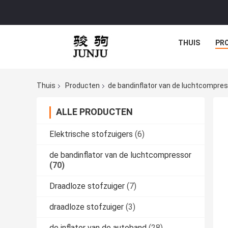
THUIS
PR
Thuis
Producten
de bandinflator van de luchtcompre
ALLE PRODUCTEN
Elektrische stofzuigers
(6)
de bandinflator van de luchtcompressor
(70)
Draadloze stofzuiger
(7)
draadloze stofzuiger
(3)
de inflator van de autoband
(28)