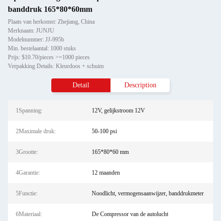
banddruk 165*80*60mm
Plaats van herkomst: Zhejiang, China
Merknaam: JUNJU
Modelnummer: JJ-995b
Min. bestelaantal: 1000 stuks
Prijs: $10.70/pieces >=1000 pieces
Verpakking Details: Kleurdoos + schuim
Detail
Description
1Spanning:
12V, gelijkstroom 12V
2Maximale druk:
50-100 psi
3Grootte:
165*80*60 mm
4Garantie:
12 maanden
5Functie:
Noodlicht, vermogensaanwijzer, banddrukmeter
6Materiaal:
De Compressor van de autolucht