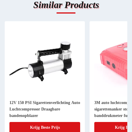
Similar Products
12V 150 PSI Sigarettenverlichting Auto
3M auto luchtcompre
Luchtcompressor Draagbare
sigarettenanker sto
bandenopblazer
banddrukmeter func
Krijg Beste Prijs
Krijg Bes