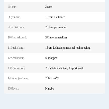
7Kleur:
Zwart
8Cylinder:
19 mm 1 cilinder
9Luchtstroom:
20 liter per minuut
10Machtskoord:
3M met aanstekker
11Luchtslang:
13 cm luchtslang met snel loskoppeling
12Schakelaar:
5 knoppen
13Accessoires:
2 spuitstukadapters, 1 sportnaald
14Batterijvolume:
2000 mA*3
15Haven:
Ningbo